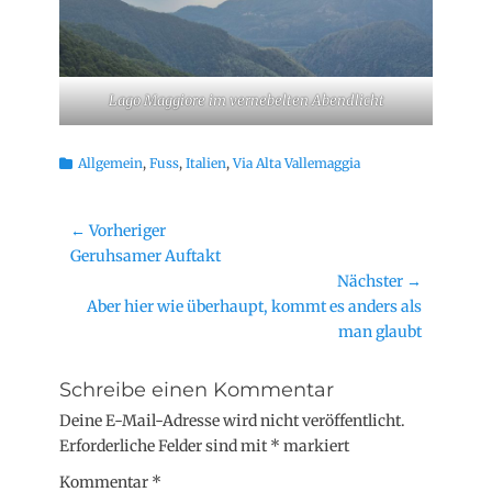
Lago Maggiore im vernebelten Abendlicht
Kategorien
Allgemein
,
Fuss
,
Italien
,
Via Alta Vallemaggia
Beitragsnavigation
← Vorheriger
Vorheriger
Geruhsamer Auftakt
Beitrag:
Nächster →
Nächster
Aber hier wie überhaupt, kommt es anders als
Beitrag:
man glaubt
Schreibe einen Kommentar
Deine E-Mail-Adresse wird nicht veröffentlicht.
Erforderliche Felder sind mit
*
markiert
Kommentar
*