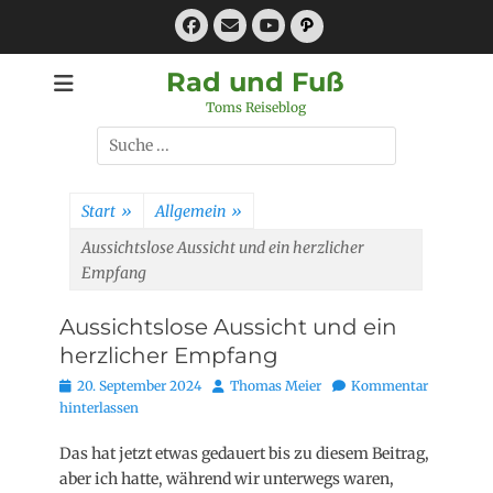
Zum
Facebook
E-
Pfad
Inhalt
Mail
YouTube
springen
Rad und Fuß
Toms Reiseblog
Suchen
nach:
Start
»
Allgemein
»
Aussichtslose Aussicht und ein herzlicher
Empfang
Aussichtslose Aussicht und ein
herzlicher Empfang
Posted
Autor
20. September 2024
Thomas Meier
Kommentar
on
hinterlassen
Das hat jetzt etwas gedauert bis zu diesem Beitrag,
aber ich hatte, während wir unterwegs waren,