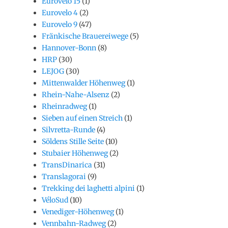
Eurovelo 15
(1)
Eurovelo 4
(2)
Eurovelo 9
(47)
Fränkische Brauereiwege
(5)
Hannover-Bonn
(8)
HRP
(30)
LEJOG
(30)
Mittenwalder Höhenweg
(1)
Rhein-Nahe-Alsenz
(2)
Rheinradweg
(1)
Sieben auf einen Streich
(1)
Silvretta-Runde
(4)
Söldens Stille Seite
(10)
Stubaier Höhenweg
(2)
TransDinarica
(31)
Translagorai
(9)
Trekking dei laghetti alpini
(1)
VéloSud
(10)
Venediger-Höhenweg
(1)
Vennbahn-Radweg
(2)