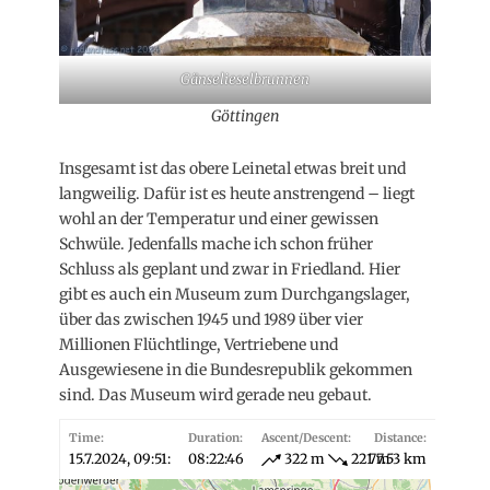
Gänselieselbrunnen
Göttingen
Insgesamt ist das obere Leinetal etwas breit und
langweilig. Dafür ist es heute anstrengend – liegt
wohl an der Temperatur und einer gewissen
Schwüle. Jedenfalls mache ich schon früher
Schluss als geplant und zwar in Friedland. Hier
gibt es auch ein Museum zum Durchgangslager,
über das zwischen 1945 und 1989 über vier
Millionen Flüchtlinge, Vertriebene und
Ausgewiesene in die Bundesrepublik gekommen
sind. Das Museum wird gerade neu gebaut.
Time:
Duration:
Ascent/Descent:
Distance:
15.7.2024, 09:51:
08:22:46
322 m
221 m
77.53 km