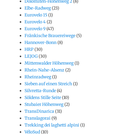
Dolomiten-Höhenweg 2
(8)
Elbe-Radweg
(23)
Eurovelo 15
(1)
Eurovelo 4
(2)
Eurovelo 9
(47)
Fränkische Brauereiwege
(5)
Hannover-Bonn
(8)
HRP
(30)
LEJOG
(30)
Mittenwalder Höhenweg
(1)
Rhein-Nahe-Alsenz
(2)
Rheinradweg
(1)
Sieben auf einen Streich
(1)
Silvretta-Runde
(4)
Söldens Stille Seite
(10)
Stubaier Höhenweg
(2)
TransDinarica
(31)
Translagorai
(9)
Trekking dei laghetti alpini
(1)
VéloSud
(10)