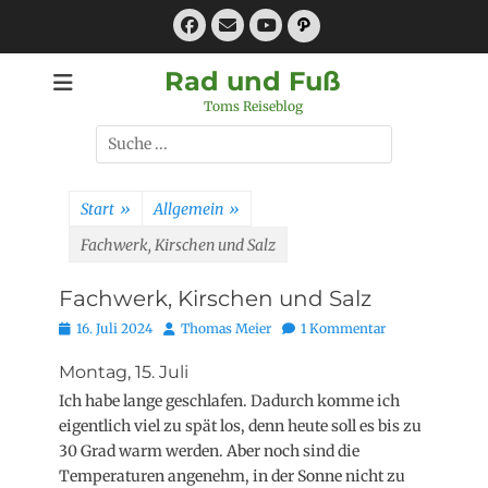
Zum
Facebook
E-
Pfad
Inhalt
Mail
YouTube
springen
Rad und Fuß
Toms Reiseblog
Suchen
nach:
Start
»
Allgemein
»
Fachwerk, Kirschen und Salz
Fachwerk, Kirschen und Salz
Posted
Autor
16. Juli 2024
Thomas Meier
1 Kommentar
on
Montag, 15. Juli
Ich habe lange geschlafen. Dadurch komme ich
eigentlich viel zu spät los, denn heute soll es bis zu
30 Grad warm werden. Aber noch sind die
Temperaturen angenehm, in der Sonne nicht zu