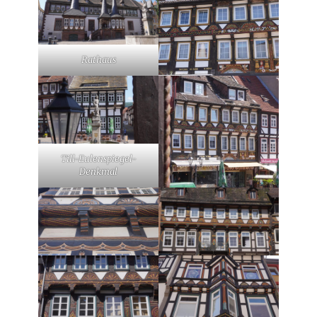
Rathaus
Till-Eulenspiegel-
Denkmal