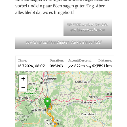
vorbei und ein paar Böen sagen guten Tag. Aber
alles bleibt da, wo es hingehört!
Bis 1989 noch in Betrieb:
ein Grenzwachturm
geschient und bandagiert: das Gestänge hält!
Time:
Duration:
Ascent/Descent:
Distance:
16.7.2024, 08:07:
08:31:03
822 m
629 m
77.91 km
+
−