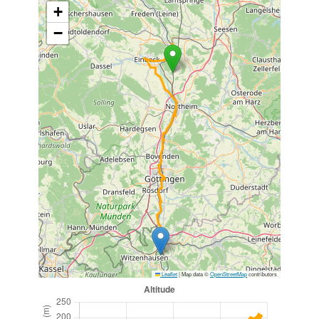
+
−
Leaflet
|
Map data ©
OpenStreetMap
contributors