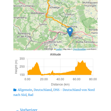
Leaflet
|
Map data ©
OpenStreetMap
contributors
Kategorien
Allgemein
,
Deutschland
,
DNS - Deutschland von Nord
nach Süd
,
Rad
Beitragsnavigation
← Vorheriger