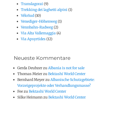
Translagorai
(9)
Trekking dei laghetti alpini
(1)
VéloSud
(10)
Venediger-Höhenweg
(1)
Vennbahn-Radweg
(2)
Via Alta Vallemaggia
(4)
Via Apsyrtides
(12)
Neueste Kommentare
Gerda Deubzer
zu
Albania is not for sale
Thomas Meier
zu
Bektashi World Center
Bernhard Meyer
zu
Albanische Schutzgebiete:
Vorzeigeprojekte oder Verhandlungsmasse?
Fee
zu
Bektashi World Center
Silke Heimann
zu
Bektashi World Center