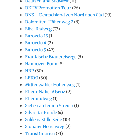
Deutschland SüdWest
(11)
DKHV Promotion Tour
(26)
DNS – Deutschland von Nord nach Süd
(19)
Dolomiten-Höhenweg 2
(8)
Elbe-Radweg
(23)
Eurovelo 15
(1)
Eurovelo 4
(2)
Eurovelo 9
(47)
Fränkische Brauereiwege
(5)
Hannover-Bonn
(8)
HRP
(30)
LEJOG
(30)
Mittenwalder Höhenweg
(1)
Rhein-Nahe-Alsenz
(2)
Rheinradweg
(1)
Sieben auf einen Streich
(1)
Silvretta-Runde
(4)
Söldens Stille Seite
(10)
Stubaier Höhenweg
(2)
TransDinarica
(31)