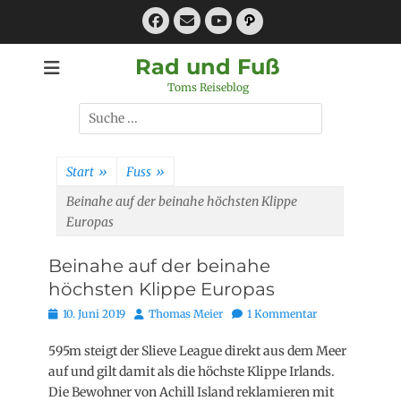
Zum
Facebook
E-
Pfad
Inhalt
Mail
YouTube
springen
Rad und Fuß
Toms Reiseblog
Suchen
nach:
Start
»
Fuss
»
Beinahe auf der beinahe höchsten Klippe
Europas
Beinahe auf der beinahe
höchsten Klippe Europas
Posted
Autor
10. Juni 2019
Thomas Meier
1 Kommentar
on
595m steigt der Slieve League direkt aus dem Meer
auf und gilt damit als die höchste Klippe Irlands.
Die Bewohner von Achill Island reklamieren mit