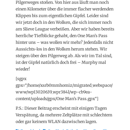
Pilgerweges stoßen. Von hier aus läuft man noch
einen Kilometer über die immer flacher werdenden
Klippen bis zum eigentlichen Gipfel. Leider sind
wir jetzt doch in den Wolken, die sich immer noch
am Slieve League verbeißen. Aber wir haben bereits
herrliche Tiefblicke gehabt, den One Man’s Pass
hinter uns – was wollen wir mehr? Jedenfalls nicht
Aussichts-los in den Wolken herum stehen. Wir
steigen über den Pilgerweg ab. Als wir im Tal sind,
ist der Gipfel natürlich doch frei – Murphy mal
wieder!
[sgpx
gpx=“/home/xsrb0mmhomiz/migrated_webspace/
www/wp13020639_wpr384l/wp-cb9ea-
content/uploads/gpx/One Man’s Pass.gpx“]
P.S.: Dieser Beitrag erscheint mit einigen Tagen
Verspätung, da mehrere Zeltplätze mit schlechtem
oder gar keinem WLAN dazwischen lagen.