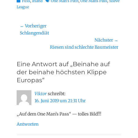
Kategorien
Schlagworte
Fuss
,
Irland
One Man's Path
,
One Mans Pass
,
Slieve
League
Beitragsnavigation
← Vorheriger
Vorheriger
Schlangendiät
Beitrag:
Nächster →
Nächster
Riesen sind schlechte Baumeister
Beitrag:
Eine Antwort auf „Beinahe auf
der beinahe höchsten Klippe
Europas“
Viktor
schreibt:
16. Juni 2019 um 21:31 Uhr
„Auf dem One Man’s Pass“ — tolles Bild!!!
Antworten