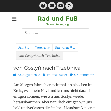
Zum
Facebook
E-
Pfad
Inhalt
Mail
YouTube
springen
Rad und Fuß
Toms Reiseblog
Suchen
nach:
Start
»
Touren
»
Eurovelo 9
»
von Gostyń nach Trzebnica
von Gostyń nach Trzebnica
Posted
Autor
22. August 2018
Thomas Meier
4 Kommentare
on
Am Morgen fahr ich erst einmal ein bisschen im
Kreis, weil mein Navi und ich uns nicht darauf
einigen können, wie wir aus Gostyń wieder
herauskommen. Aber natürlich einigen wir uns
bald und verlassen die Stadt auf Landstraßen, erst