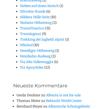
Rheinradweg
(1)
Sieben auf einen Streich
(1)
Silvretta-Runde
(4)
Söldens Stille Seite
(10)
Stubaier Höhenweg
(2)
TransDinarica
(31)
Translagorai
(9)
Trekking dei laghetti alpini
(1)
VéloSud
(10)
Venediger-Höhenweg
(1)
Vennbahn-Radweg
(2)
Via Alta Vallemaggia
(4)
Via Apsyrtides
(12)
Neueste Kommentare
Gerda Deubzer
zu
Albania is not for sale
Thomas Meier
zu
Bektashi World Center
Bernhard Meyer
zu
Albanische Schutzgebiete: