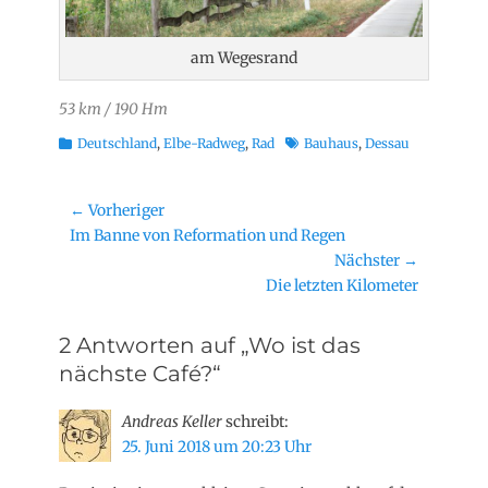
am Wegesrand
53 km / 190 Hm
Kategorien
Schlagworte
Deutschland
,
Elbe-Radweg
,
Rad
Bauhaus
,
Dessau
Beitragsnavigation
← Vorheriger
Vorheriger
Im Banne von Reformation und Regen
Beitrag:
Nächster →
Nächster
Die letzten Kilometer
Beitrag:
2 Antworten auf „Wo ist das
nächste Café?“
Andreas Keller
schreibt:
25. Juni 2018 um 20:23 Uhr