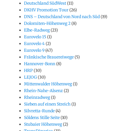
Deutschland SüdWest
(11)
DKHV Promotion Tour
(26)
DNS – Deutschland von Nord nach Süd
(19)
Dolomiten-Höhenweg 2
(8)
Elbe-Radweg
(23)
Eurovelo 15
(1)
Eurovelo 4
(2)
Eurovelo 9
(47)
Fränkische Brauereiwege
(5)
Hannover-Bonn
(8)
HRP
(30)
LEJOG
(30)
Mittenwalder Höhenweg
(1)
Rhein-Nahe-Alsenz
(2)
Rheinradweg
(1)
Sieben auf einen Streich
(1)
Silvretta-Runde
(4)
Söldens Stille Seite
(10)
Stubaier Höhenweg
(2)
TransDinarica
(31)