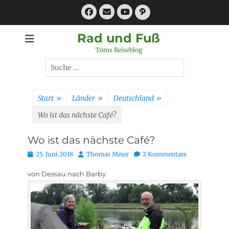
Zum
Facebook
E-
Pfad
Inhalt
Mail
YouTube
springen
Rad und Fuß
Toms Reiseblog
Suchen
nach:
Start
»
Länder
»
Deutschland
»
Wo ist das nächste Café?
Wo ist das nächste Café?
Posted
Autor
25. Juni 2018
Thomas Meier
2 Kommentare
on
von Dessau nach Barby