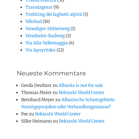
Translagorai
(9)
Trekking dei laghetti alpini
(1)
VéloSud
(10)
Venediger-Höhenweg
(1)
Vennbahn-Radweg
(2)
Via Alta Vallemaggia
(4)
Via Apsyrtides
(12)
Neueste Kommentare
Gerda Deubzer
zu
Albania is not for sale
Thomas Meier
zu
Bektashi World Center
Bernhard Meyer
zu
Albanische Schutzgebiete:
Vorzeigeprojekte oder Verhandlungsmasse?
Fee
zu
Bektashi World Center
Silke Heimann
zu
Bektashi World Center