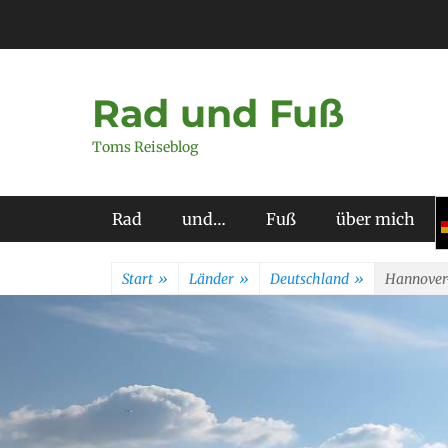
Zum
Inhalt
springen
Rad und Fuß
Toms Reiseblog
Primäres Menü
Rad
und…
Fuß
über mich
Start
»
Länder
»
Deutschland
»
Hannover-