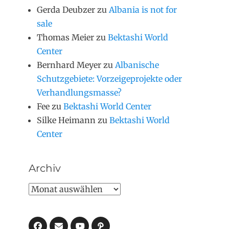
Gerda Deubzer
zu
Albania is not for
sale
Thomas Meier
zu
Bektashi World
Center
Bernhard Meyer
zu
Albanische
Schutzgebiete: Vorzeigeprojekte oder
Verhandlungsmasse?
Fee
zu
Bektashi World Center
Silke Heimann
zu
Bektashi World
Center
Archiv
Archiv
Facebook
E-
Pfad