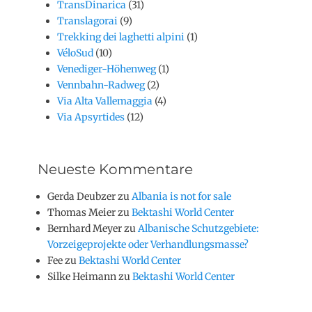
TransDinarica
(31)
Translagorai
(9)
Trekking dei laghetti alpini
(1)
VéloSud
(10)
Venediger-Höhenweg
(1)
Vennbahn-Radweg
(2)
Via Alta Vallemaggia
(4)
Via Apsyrtides
(12)
Neueste Kommentare
Gerda Deubzer
zu
Albania is not for sale
Thomas Meier
zu
Bektashi World Center
Bernhard Meyer
zu
Albanische Schutzgebiete:
Vorzeigeprojekte oder Verhandlungsmasse?
Fee
zu
Bektashi World Center
Silke Heimann
zu
Bektashi World Center