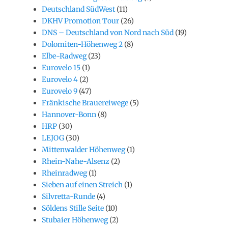
Deutschland SüdWest
(11)
DKHV Promotion Tour
(26)
DNS – Deutschland von Nord nach Süd
(19)
Dolomiten-Höhenweg 2
(8)
Elbe-Radweg
(23)
Eurovelo 15
(1)
Eurovelo 4
(2)
Eurovelo 9
(47)
Fränkische Brauereiwege
(5)
Hannover-Bonn
(8)
HRP
(30)
LEJOG
(30)
Mittenwalder Höhenweg
(1)
Rhein-Nahe-Alsenz
(2)
Rheinradweg
(1)
Sieben auf einen Streich
(1)
Silvretta-Runde
(4)
Söldens Stille Seite
(10)
Stubaier Höhenweg
(2)