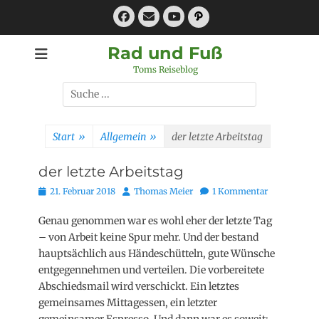
Zum
Facebook
E-
Pfad
Inhalt
Mail
YouTube
springen
Rad und Fuß
Toms Reiseblog
Suchen
nach:
Start
»
Allgemein
»
der letzte Arbeitstag
der letzte Arbeitstag
Posted
Autor
21. Februar 2018
Thomas Meier
1 Kommentar
on
Genau genommen war es wohl eher der letzte Tag
– von Arbeit keine Spur mehr. Und der bestand
hauptsächlich aus Händeschütteln, gute Wünsche
entgegennehmen und verteilen. Die vorbereitete
Abschiedsmail wird verschickt. Ein letztes
gemeinsames Mittagessen, ein letzter