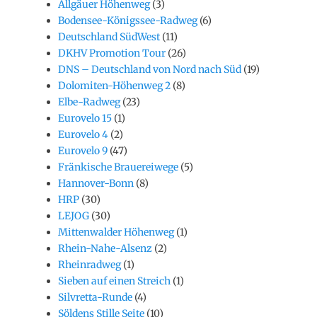
Allgäuer Höhenweg
(3)
Bodensee-Königssee-Radweg
(6)
Deutschland SüdWest
(11)
DKHV Promotion Tour
(26)
DNS – Deutschland von Nord nach Süd
(19)
Dolomiten-Höhenweg 2
(8)
Elbe-Radweg
(23)
Eurovelo 15
(1)
Eurovelo 4
(2)
Eurovelo 9
(47)
Fränkische Brauereiwege
(5)
Hannover-Bonn
(8)
HRP
(30)
LEJOG
(30)
Mittenwalder Höhenweg
(1)
Rhein-Nahe-Alsenz
(2)
Rheinradweg
(1)
Sieben auf einen Streich
(1)
Silvretta-Runde
(4)
Söldens Stille Seite
(10)