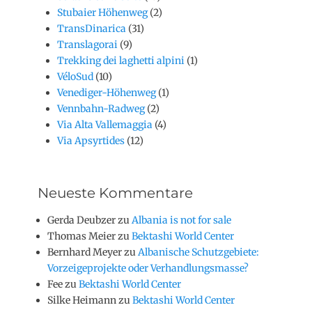
Stubaier Höhenweg
(2)
TransDinarica
(31)
Translagorai
(9)
Trekking dei laghetti alpini
(1)
VéloSud
(10)
Venediger-Höhenweg
(1)
Vennbahn-Radweg
(2)
Via Alta Vallemaggia
(4)
Via Apsyrtides
(12)
Neueste Kommentare
Gerda Deubzer
zu
Albania is not for sale
Thomas Meier
zu
Bektashi World Center
Bernhard Meyer
zu
Albanische Schutzgebiete:
Vorzeigeprojekte oder Verhandlungsmasse?
Fee
zu
Bektashi World Center
Silke Heimann
zu
Bektashi World Center