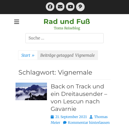
Zum
Facebook
E-
Pfad
Inhalt
Mail
YouTube
springen
Rad und Fuß
Toms Reiseblog
Suchen
nach:
Start
»
Beiträge getagged
Vignemale
Schlagwort:
Vignemale
Back on Track und
ein Dreitausender –
von Lescun nach
Gavarnie
Posted
Autor
21. September 2021
Thomas
on
Meier
Kommentar hinterlassen