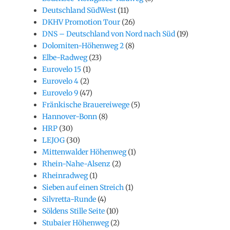
Deutschland SüdWest
(11)
DKHV Promotion Tour
(26)
DNS – Deutschland von Nord nach Süd
(19)
Dolomiten-Höhenweg 2
(8)
Elbe-Radweg
(23)
Eurovelo 15
(1)
Eurovelo 4
(2)
Eurovelo 9
(47)
Fränkische Brauereiwege
(5)
Hannover-Bonn
(8)
HRP
(30)
LEJOG
(30)
Mittenwalder Höhenweg
(1)
Rhein-Nahe-Alsenz
(2)
Rheinradweg
(1)
Sieben auf einen Streich
(1)
Silvretta-Runde
(4)
Söldens Stille Seite
(10)
Stubaier Höhenweg
(2)