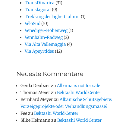
TransDinarica
(31)
Translagorai
(9)
Trekking dei laghetti alpini
(1)
VéloSud
(10)
Venediger-Höhenweg
(1)
Vennbahn-Radweg
(2)
Via Alta Vallemaggia
(4)
Via Apsyrtides
(12)
Neueste Kommentare
Gerda Deubzer
zu
Albania is not for sale
Thomas Meier
zu
Bektashi World Center
Bernhard Meyer
zu
Albanische Schutzgebiete:
Vorzeigeprojekte oder Verhandlungsmasse?
Fee
zu
Bektashi World Center
Silke Heimann
zu
Bektashi World Center