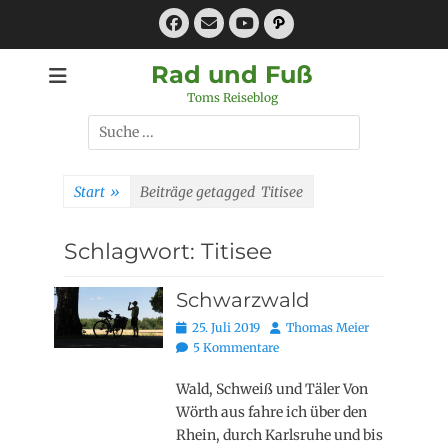
Zum
Facebook
E-
Pfad
Inhalt
Mail
YouTube
springen
Rad und Fuß
Toms Reiseblog
Suchen
nach:
Start
»
Beiträge getagged
Titisee
Schlagwort:
Titisee
Schwarzwald
Posted
Autor
25. Juli 2019
Thomas Meier
on
5 Kommentare
Wald, Schweiß und Täler Von
Wörth aus fahre ich über den
Rhein, durch Karlsruhe und bis