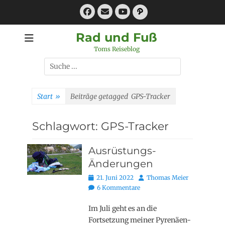
Zum
Facebook
E-
Pfad
Inhalt
Mail
YouTube
springen
Rad und Fuß
Toms Reiseblog
Suchen
nach:
Start
»
Beiträge getagged
GPS-Tracker
Schlagwort:
GPS-Tracker
Ausrüstungs-
Änderungen
Posted
Autor
21. Juni 2022
Thomas Meier
on
6 Kommentare
Im Juli geht es an die
Fortsetzung meiner Pyrenäen-