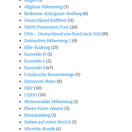
Allgäuer Höhenweg
(3)
Bodensee-Königssee-Radweg
(6)
Deutschland SüdWest
(11)
DKHV Promotion Tour
(26)
DNS – Deutschland von Nord nach Süd
(19)
Dolomiten-Höhenweg 2
(8)
Elbe-Radweg
(23)
Eurovelo 15
(1)
Eurovelo 4
(2)
Eurovelo 9
(47)
Fränkische Brauereiwege
(5)
Hannover-Bonn
(8)
HRP
(30)
LEJOG
(30)
Mittenwalder Höhenweg
(1)
Rhein-Nahe-Alsenz
(2)
Rheinradweg
(1)
Sieben auf einen Streich
(1)
Silvretta-Runde
(4)