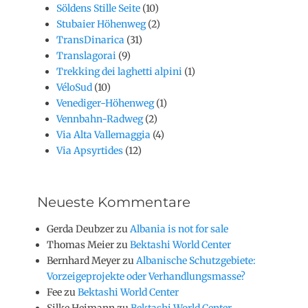
Söldens Stille Seite
(10)
Stubaier Höhenweg
(2)
TransDinarica
(31)
Translagorai
(9)
Trekking dei laghetti alpini
(1)
VéloSud
(10)
Venediger-Höhenweg
(1)
Vennbahn-Radweg
(2)
Via Alta Vallemaggia
(4)
Via Apsyrtides
(12)
Neueste Kommentare
Gerda Deubzer
zu
Albania is not for sale
Thomas Meier
zu
Bektashi World Center
Bernhard Meyer
zu
Albanische Schutzgebiete:
Vorzeigeprojekte oder Verhandlungsmasse?
Fee
zu
Bektashi World Center
Silke Heimann
zu
Bektashi World Center