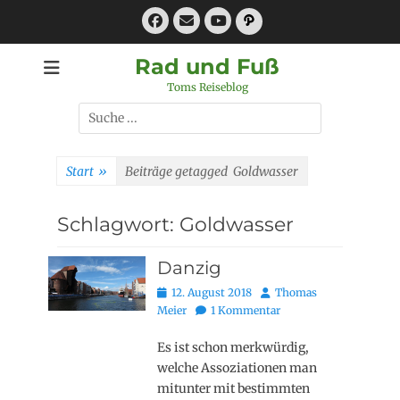
Zum
Facebook
E-
Pfad
Inhalt
Mail
YouTube
springen
Rad und Fuß
Toms Reiseblog
Suchen
nach:
Start
»
Beiträge getagged
Goldwasser
Schlagwort:
Goldwasser
Danzig
Posted
Autor
12. August 2018
Thomas
on
Meier
1 Kommentar
Es ist schon merkwürdig,
welche Assoziationen man
mitunter mit bestimmten