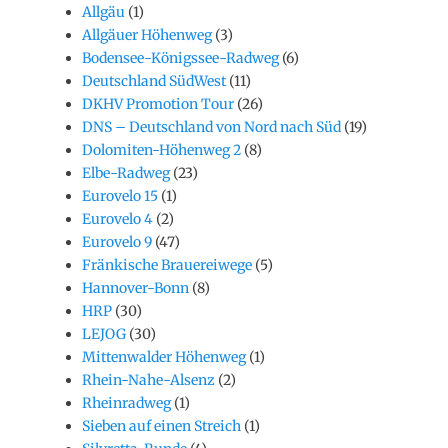
Allgäu
(1)
Allgäuer Höhenweg
(3)
Bodensee-Königssee-Radweg
(6)
Deutschland SüdWest
(11)
DKHV Promotion Tour
(26)
DNS – Deutschland von Nord nach Süd
(19)
Dolomiten-Höhenweg 2
(8)
Elbe-Radweg
(23)
Eurovelo 15
(1)
Eurovelo 4
(2)
Eurovelo 9
(47)
Fränkische Brauereiwege
(5)
Hannover-Bonn
(8)
HRP
(30)
LEJOG
(30)
Mittenwalder Höhenweg
(1)
Rhein-Nahe-Alsenz
(2)
Rheinradweg
(1)
Sieben auf einen Streich
(1)