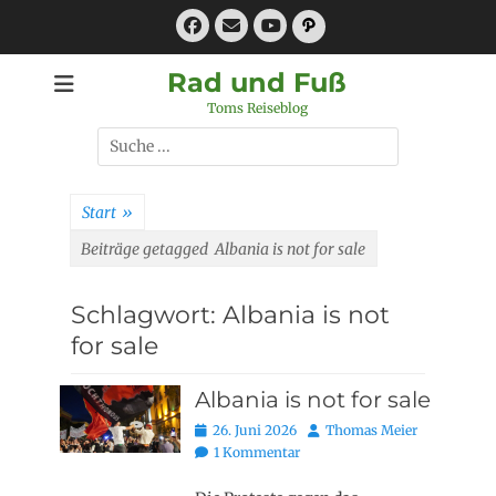
Zum
Facebook
E-
Pfad
Inhalt
Mail
YouTube
springen
Rad und Fuß
Toms Reiseblog
Suchen
nach:
Start
»
Beiträge getagged
Albania is not for sale
Schlagwort:
Albania is not
for sale
Albania is not for sale
Posted
Autor
26. Juni 2026
Thomas Meier
on
1 Kommentar