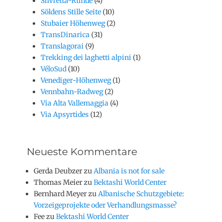
Silvretta-Runde
(4)
Söldens Stille Seite
(10)
Stubaier Höhenweg
(2)
TransDinarica
(31)
Translagorai
(9)
Trekking dei laghetti alpini
(1)
VéloSud
(10)
Venediger-Höhenweg
(1)
Vennbahn-Radweg
(2)
Via Alta Vallemaggia
(4)
Via Apsyrtides
(12)
Neueste Kommentare
Gerda Deubzer
zu
Albania is not for sale
Thomas Meier
zu
Bektashi World Center
Bernhard Meyer
zu
Albanische Schutzgebiete:
Vorzeigeprojekte oder Verhandlungsmasse?
Fee
zu
Bektashi World Center