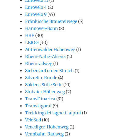
Eurovelo 15
(1)
Eurovelo 4
(2)
Eurovelo 9
(47)
Fränkische Brauereiwege
(5)
Hannover-Bonn
(8)
HRP
(30)
LEJOG
(30)
Mittenwalder Höhenweg
(1)
Rhein-Nahe-Alsenz
(2)
Rheinradweg
(1)
Sieben auf einen Streich
(1)
Silvretta-Runde
(4)
Söldens Stille Seite
(10)
Stubaier Höhenweg
(2)
TransDinarica
(31)
Translagorai
(9)
Trekking dei laghetti alpini
(1)
VéloSud
(10)
Venediger-Höhenweg
(1)
Vennbahn-Radweg
(2)