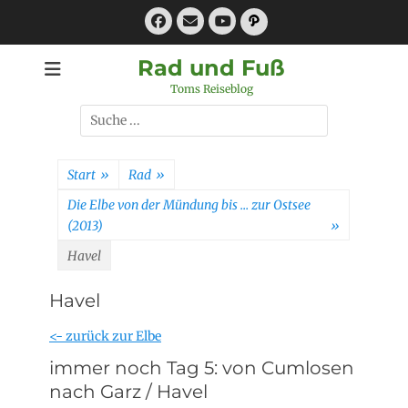
Zum
Facebook
E-
Pfad
Inhalt
Mail
YouTube
springen
Rad und Fuß
Toms Reiseblog
Suchen
nach:
Start
»
Rad
»
Die Elbe von der Mündung bis … zur Ostsee
(2013)
»
Havel
Havel
<- zurück zur Elbe
immer noch Tag 5: von Cumlosen
nach Garz / Havel