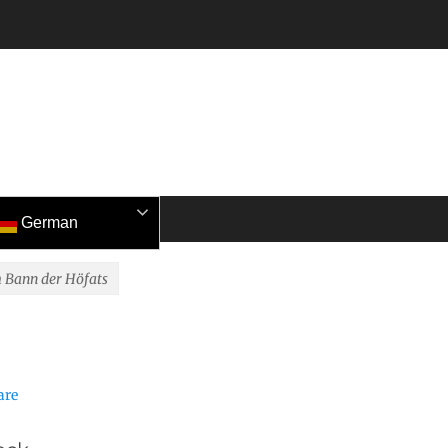
German
 Bann der Höfats
are