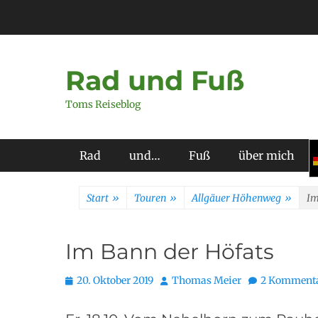
Zum
Inhalt
springen
Rad und Fuß
Toms Reiseblog
Primäres Menü
Rad
und…
Fuß
über mich
Start
»
Touren
»
Allgäuer Höhenweg
»
Im
Im Bann der Höfats
Posted
Autor
20. Oktober 2019
Thomas Meier
2 Komment
on