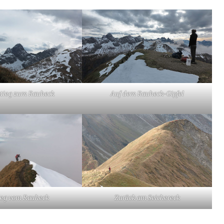
stieg zum Rauheck
Auf dem Rauheck-Gipfel
ieg vom Rauheck
Zurück am Seichereck