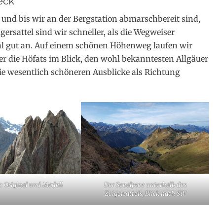
eck
und bis wir an der Bergstation abmarschbereit sind,
gersattel sind wir schneller, als die Wegweiser
al gut an. Auf einem schönen Höhenweg laufen wir
r die Höfats im Blick, den wohl bekanntesten Allgäuer
die wesentlich schöneren Ausblicke als Richtung
s: Original und Modell
Der Seealpsee unterhalb des
Zeigersattels, Blick nach SW