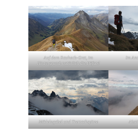
Auf dem Rauheck-Grat, im
Im An
Hintergrund: natürlich die Höfats!
Mädelegabel und Trettachspitze
Abst