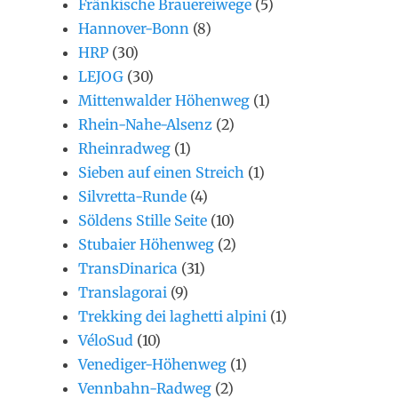
Fränkische Brauereiwege
(5)
Hannover-Bonn
(8)
HRP
(30)
LEJOG
(30)
Mittenwalder Höhenweg
(1)
Rhein-Nahe-Alsenz
(2)
Rheinradweg
(1)
Sieben auf einen Streich
(1)
Silvretta-Runde
(4)
Söldens Stille Seite
(10)
Stubaier Höhenweg
(2)
TransDinarica
(31)
Translagorai
(9)
Trekking dei laghetti alpini
(1)
VéloSud
(10)
Venediger-Höhenweg
(1)
Vennbahn-Radweg
(2)