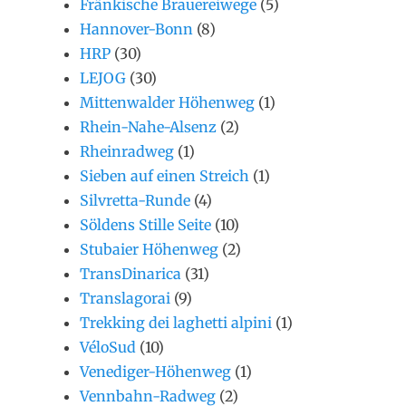
Fränkische Brauereiwege
(5)
Hannover-Bonn
(8)
HRP
(30)
LEJOG
(30)
Mittenwalder Höhenweg
(1)
Rhein-Nahe-Alsenz
(2)
Rheinradweg
(1)
Sieben auf einen Streich
(1)
Silvretta-Runde
(4)
Söldens Stille Seite
(10)
Stubaier Höhenweg
(2)
TransDinarica
(31)
Translagorai
(9)
Trekking dei laghetti alpini
(1)
VéloSud
(10)
Venediger-Höhenweg
(1)
Vennbahn-Radweg
(2)