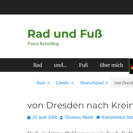
Zum
Inhalt
springen
Rad und Fuß
Toms Reiseblog
Primäres Menü
Rad
und…
Fuß
über mich
Start
»
Länder
»
Deutschland
»
von Dresd
von Dresden nach Krein
Posted
Autor
20. Juni 2018
Thomas Meier
Kommentar hin
on