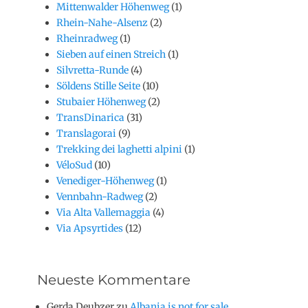
Mittenwalder Höhenweg
(1)
Rhein-Nahe-Alsenz
(2)
Rheinradweg
(1)
Sieben auf einen Streich
(1)
Silvretta-Runde
(4)
Söldens Stille Seite
(10)
Stubaier Höhenweg
(2)
TransDinarica
(31)
Translagorai
(9)
Trekking dei laghetti alpini
(1)
VéloSud
(10)
Venediger-Höhenweg
(1)
Vennbahn-Radweg
(2)
Via Alta Vallemaggia
(4)
Via Apsyrtides
(12)
Neueste Kommentare
Gerda Deubzer
zu
Albania is not for sale