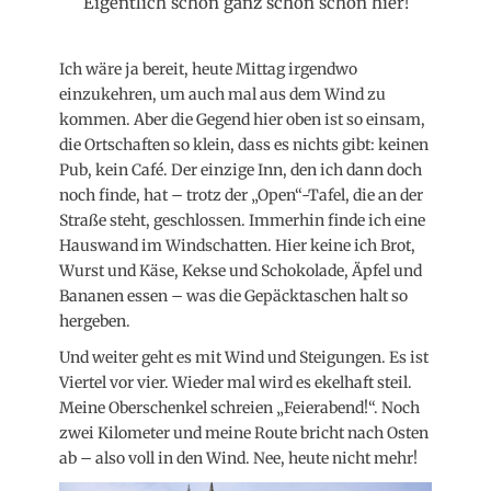
Eigentlich schon ganz schön schön hier!
Ich wäre ja bereit, heute Mittag irgendwo
einzukehren, um auch mal aus dem Wind zu
kommen. Aber die Gegend hier oben ist so einsam,
die Ortschaften so klein, dass es nichts gibt: keinen
Pub, kein Café. Der einzige Inn, den ich dann doch
noch finde, hat – trotz der „Open“-Tafel, die an der
Straße steht, geschlossen. Immerhin finde ich eine
Hauswand im Windschatten. Hier keine ich Brot,
Wurst und Käse, Kekse und Schokolade, Äpfel und
Bananen essen – was die Gepäcktaschen halt so
hergeben.
Und weiter geht es mit Wind und Steigungen. Es ist
Viertel vor vier. Wieder mal wird es ekelhaft steil.
Meine Oberschenkel schreien „Feierabend!“. Noch
zwei Kilometer und meine Route bricht nach Osten
ab – also voll in den Wind. Nee, heute nicht mehr!