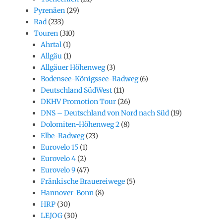
Pyrenäen
(29)
Rad
(233)
Touren
(310)
Ahrtal
(1)
Allgäu
(1)
Allgäuer Höhenweg
(3)
Bodensee-Königssee-Radweg
(6)
Deutschland SüdWest
(11)
DKHV Promotion Tour
(26)
DNS – Deutschland von Nord nach Süd
(19)
Dolomiten-Höhenweg 2
(8)
Elbe-Radweg
(23)
Eurovelo 15
(1)
Eurovelo 4
(2)
Eurovelo 9
(47)
Fränkische Brauereiwege
(5)
Hannover-Bonn
(8)
HRP
(30)
LEJOG
(30)