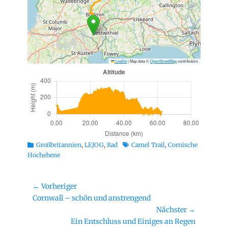
Leaflet
|
Map data ©
OpenStreetMap
contributors
Kategorien
Schlagworte
Großbritannien
,
LEJOG
,
Rad
Camel Trail
,
Cornische
Hochebene
Beitragsnavigation
← Vorheriger
Vorheriger
Cornwall – schön und anstrengend
Beitrag:
Nächster →
Nächster
Ein Entschluss und Einiges an Regen