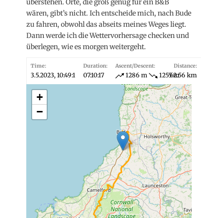
überstehen. Orte, die groß genug für ein B&B
wären, gibt’s nicht. Ich entscheide mich, nach Bude
zu fahren, obwohl das abseits meines Weges liegt.
Dann werde ich die Wettervorhersage checken und
überlegen, wie es morgen weitergeht.
Time:
Duration:
Ascent/Descent:
Distance:
3.5.2023, 10:49:1
07:10:17
1286 m
1255 m
62.56 km
+
−