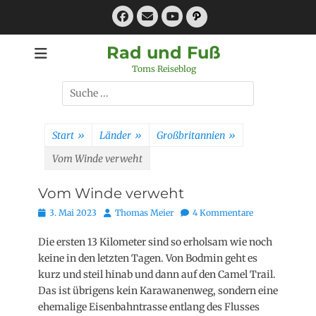
Zum
Facebook
E-
Pfad
Inhalt
Mail
YouTube
springen
Rad und Fuß
Toms Reiseblog
Suchen
nach:
Start
»
Länder
»
Großbritannien
»
Vom Winde verweht
Vom Winde verweht
Posted
Autor
3. Mai 2023
Thomas Meier
4 Kommentare
on
Die ersten 13 Kilometer sind so erholsam wie noch
keine in den letzten Tagen. Von Bodmin geht es
kurz und steil hinab und dann auf den Camel Trail.
Das ist übrigens kein Karawanenweg, sondern eine
ehemalige Eisenbahntrasse entlang des Flusses