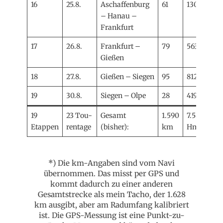
16
25.8.
Aschaffenburg
61
130
– Hanau –
Frankfurt
17
26.8.
Frankfurt –
79
563
Gießen
18
27.8.
Gießen – Siegen
95
812
19
30.8.
Siegen – Olpe
28
419
19
23 Tou-
Gesamt
1.590
7.586
Etappen
rentage
(bisher):
km
Hm
*) Die km-Angaben sind vom Navi
übernommen. Das misst per GPS und
kommt dadurch zu einer anderen
Gesamtstrecke als mein Tacho, der 1.628
km ausgibt, aber am Radumfang kalibriert
ist. Die GPS-Messung ist eine Punkt-zu-