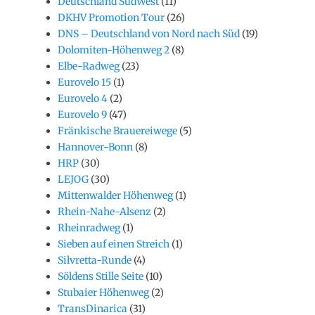
Deutschland SüdWest
(11)
DKHV Promotion Tour
(26)
DNS – Deutschland von Nord nach Süd
(19)
Dolomiten-Höhenweg 2
(8)
Elbe-Radweg
(23)
Eurovelo 15
(1)
Eurovelo 4
(2)
Eurovelo 9
(47)
Fränkische Brauereiwege
(5)
Hannover-Bonn
(8)
HRP
(30)
LEJOG
(30)
Mittenwalder Höhenweg
(1)
Rhein-Nahe-Alsenz
(2)
Rheinradweg
(1)
Sieben auf einen Streich
(1)
Silvretta-Runde
(4)
Söldens Stille Seite
(10)
Stubaier Höhenweg
(2)
TransDinarica
(31)