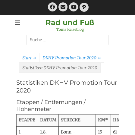
Zum
Facebook
E-
Pfad
Inhalt
Mail
YouTube
springen
Rad und Fuß
Toms Reiseblog
Suchen
nach:
Start
»
DKHV Promotion Tour 2020
»
Statistiken DKHV Promotion Tour 2020
Statistiken DKHV Promotion Tour
2020
Etappen / Entfernungen /
Höhenmeter
ETAPPE
DATUM
STRECKE
KM*
HM**
1
1.8.
Bonn –
15
61