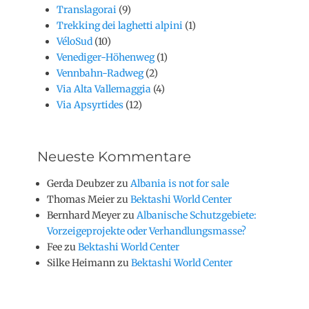
Translagorai
(9)
Trekking dei laghetti alpini
(1)
VéloSud
(10)
Venediger-Höhenweg
(1)
Vennbahn-Radweg
(2)
Via Alta Vallemaggia
(4)
Via Apsyrtides
(12)
Neueste Kommentare
Gerda Deubzer
zu
Albania is not for sale
Thomas Meier
zu
Bektashi World Center
Bernhard Meyer
zu
Albanische Schutzgebiete:
Vorzeigeprojekte oder Verhandlungsmasse?
Fee
zu
Bektashi World Center
Silke Heimann
zu
Bektashi World Center