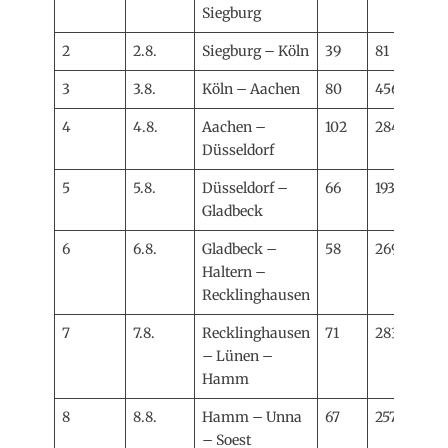
Siegburg
2
2.8.
Siegburg – Köln
39
81
3
3.8.
Köln – Aachen
80
456
4
4.8.
Aachen –
102
284
Düsseldorf
5
5.8.
Düsseldorf –
66
193
Gladbeck
6
6.8.
Gladbeck –
58
269
Haltern –
Recklinghausen
7
7.8.
Recklinghausen
71
283
– Lünen –
Hamm
8
8.8.
Hamm – Unna
67
257
– Soest