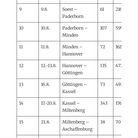
9
9.8.
Soest –
61
216
Paderborn
10
10.8.
Paderborn –
107
599
Minden
11
11.8.
Minden –
72
162
Hannover
12
12.-13.8.
Hannover –
135
472
Göttingen
13
16.8.
Göttingen –
73
492
Kassel
14
17.-20.8.
Kassel –
343
1767
Miltenberg
15
21.8.
Miltenberg –
38
70
Aschaffenburg