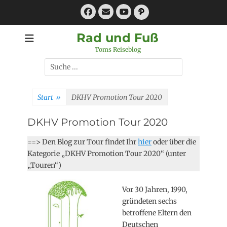
Zum
Facebook
E-
Pfad
Inhalt
Mail
YouTube
springen
Rad und Fuß
Toms Reiseblog
Suchen
nach:
Start
»
DKHV Promotion Tour 2020
DKHV Promotion Tour 2020
==> Den Blog zur Tour findet Ihr
hier
oder über die
Kategorie „DKHV Promotion Tour 2020“ (unter
„Touren“)
Vor 30 Jahren, 1990,
gründeten sechs
betroffene Eltern den
Deutschen