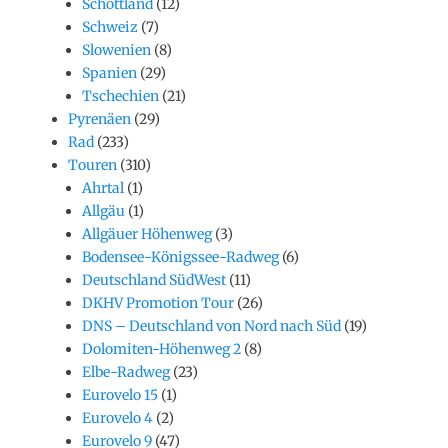
Schottland
(12)
Schweiz
(7)
Slowenien
(8)
Spanien
(29)
Tschechien
(21)
Pyrenäen
(29)
Rad
(233)
Touren
(310)
Ahrtal
(1)
Allgäu
(1)
Allgäuer Höhenweg
(3)
Bodensee-Königssee-Radweg
(6)
Deutschland SüdWest
(11)
DKHV Promotion Tour
(26)
DNS – Deutschland von Nord nach Süd
(19)
Dolomiten-Höhenweg 2
(8)
Elbe-Radweg
(23)
Eurovelo 15
(1)
Eurovelo 4
(2)
Eurovelo 9
(47)