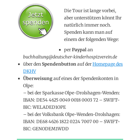
Die Tour ist lange vorbei,
aber unterstützen könnt Ihr
natürlich immer noch.
Spenden kann man auf
einem der folgenden Wege:
per
Paypal
an
buchhaltung@deutscher-kinderhospizverein.de
über den
Spendenbutton
auf der
Homepage des
DKHV
Überweisung
auf eines der Spendenkonten in
Olpe:
– bei der Sparkasse Olpe-Drolshagen-Wenden:
IBAN: DE54 4625 0049 0018 0003 72 – SWIFT-
BIC: WELADED1OPE
– bei der Volksbank Olpe-Wenden-Drolshagen:
IBAN: DE68 4626 1822 0224 7007 00 – SWIFT-
BIC: GENODEM1WDD