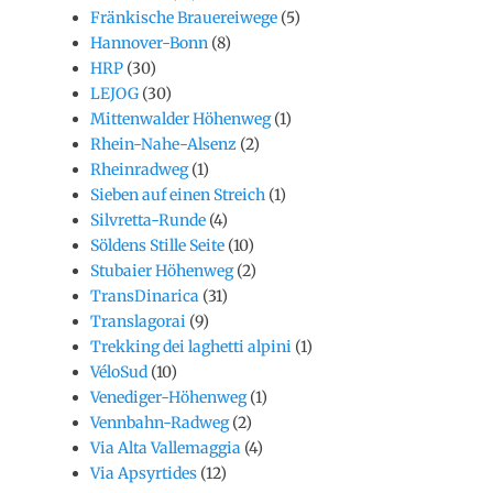
Fränkische Brauereiwege
(5)
Hannover-Bonn
(8)
HRP
(30)
LEJOG
(30)
Mittenwalder Höhenweg
(1)
Rhein-Nahe-Alsenz
(2)
Rheinradweg
(1)
Sieben auf einen Streich
(1)
Silvretta-Runde
(4)
Söldens Stille Seite
(10)
Stubaier Höhenweg
(2)
TransDinarica
(31)
Translagorai
(9)
Trekking dei laghetti alpini
(1)
VéloSud
(10)
Venediger-Höhenweg
(1)
Vennbahn-Radweg
(2)
Via Alta Vallemaggia
(4)
Via Apsyrtides
(12)