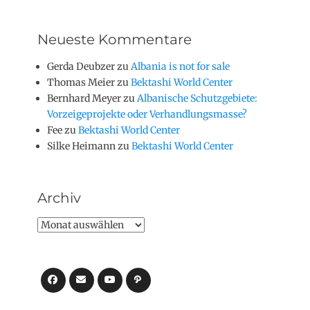
Neueste Kommentare
Gerda Deubzer
zu
Albania is not for sale
Thomas Meier
zu
Bektashi World Center
Bernhard Meyer
zu
Albanische Schutzgebiete:
Vorzeigeprojekte oder Verhandlungsmasse?
Fee
zu
Bektashi World Center
Silke Heimann
zu
Bektashi World Center
Archiv
Archiv
Facebook
E-
YouTube
Pfad
Mail